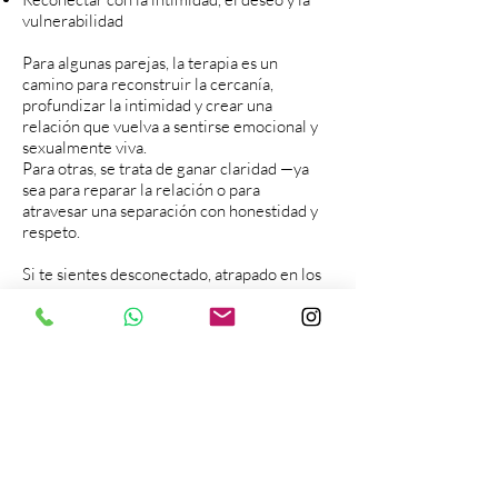
vulnerabilidad
Para algunas parejas, la terapia es un
camino para reconstruir la cercanía,
profundizar la intimidad y crear una
relación que vuelva a sentirse emocional y
sexualmente viva.
Para otras, se trata de ganar claridad —ya
sea para reparar la relación o para
atravesar una separación con honestidad y
respeto.
Si te sientes desconectado, atrapado en los
mismos ciclos, con dificultades en la
intimidad, o cargando el peso de una
traición o conflictos no resueltos, no tienes
que atravesarlo solo.
En Inner Voice Counseling Center,
ayudamos a las parejas a bajar el ritmo,
escucharse de una manera diferente y
reconectar —emocional, relacional e
íntimamente.